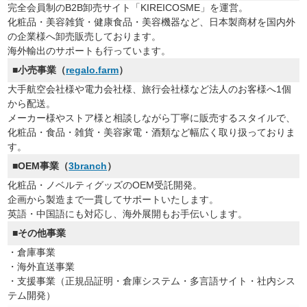
完全会員制のB2B卸売サイト「KIREICOSME」を運営。
化粧品・美容雑貨・健康食品・美容機器など、日本製商材を国内外
の企業様へ卸売販売しております。
海外輸出のサポートも行っています。
■小売事業（
regalo.farm
）
大手航空会社様や電力会社様、旅行会社様など法人のお客様へ1個
から配送。
メーカー様やストア様と相談しながら丁寧に販売するスタイルで、
化粧品・食品・雑貨・美容家電・酒類など幅広く取り扱っておりま
す。
■OEM事業（
3branch
）
化粧品・ノベルティグッズのOEM受託開発。
企画から製造まで一貫してサポートいたします。
英語・中国語にも対応し、海外展開もお手伝いします。
■その他事業
・倉庫事業
・海外直送事業
・支援事業（正規品証明・倉庫システム・多言語サイト・社内シス
テム開発）