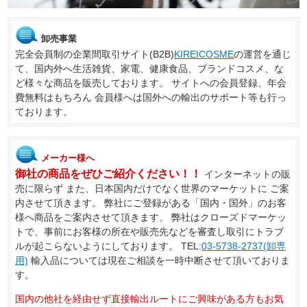
卸売事業
完全会員制の企業間取引サイト(B2B)
KIREICOSME
の運営を通じ
て、国内外へ生活雑貨、家電、健康食品、ブランドコスメ、な
ど様々な商品を販売しております。 サイトへの会員登録、年会
費無料はもちろん 会員様へは国外への輸出のサポート等も行っ
ております。
メーカー様へ
御社の商品をぜひご紹介ください！！
インターネットの販
売に限らず また、日本国内だけでなく世界のマーケットに ご案
内させて頂きます。 弊社にご登録がある「国内・国外」のお客
様へ商品をご案内させて頂きます。 弊社はクローズドマーケッ
トで、事前にお客様の所在や販売先などを審査し取引にトラブ
ルが起こらないようにしております。 TEL:
03-5738-2737(卸専
用)
輸入品については現在ご相談を一時中断させて頂いておりま
す。
国内の他社を経由せず直接輸出ルートにご興味がある方もお気